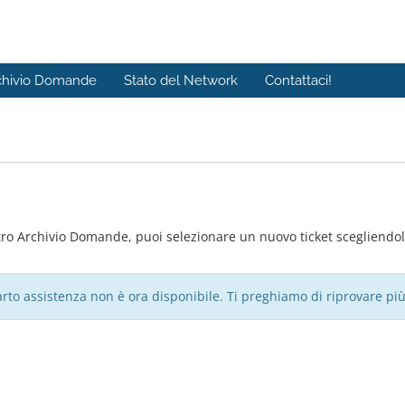
chivio Domande
Stato del Network
Contattaci!
ro Archivio Domande, puoi selezionare un nuovo ticket scegliendolo
arto assistenza non è ora disponibile. Ti preghiamo di riprovare più